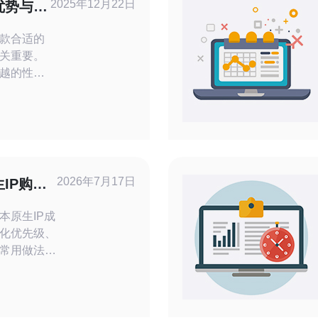
2025年12月22日
优势与使
款合适的
关重要。
越的性
服务，成
是初创企
能提供适
中，我们
器的优势
出明智的
2026年7月17日
IP购买
要点
本原生IP成
化优先级、
常用做法。
的来源与使用
慎评估并制
P来源进行