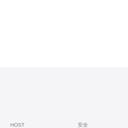
取IP分配证
录、卖方合同
IP为合法
历
HOST
安全