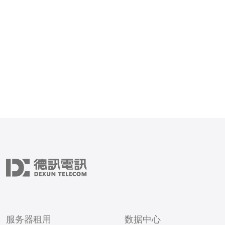
尽职调查。建议在购买前索
明、RIR（如APNIC）记
与历史BGP公告记录，确认
分配或租赁，避免遭遇滥用
服务器租用
数据中心