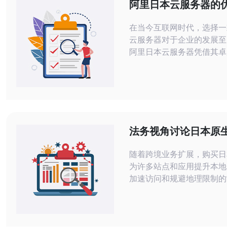
阿里日本云服务器的
用体验
在当今互联网时代，选择一
云服务器对于企业的发展至
阿里日本云服务器凭借其卓
能、合理的价格以及优质的
为了众多企业的首选。无论
业还是大型企业，阿里云都
合的解决方案。在这篇文章
将深入探讨阿里日本云服务
与实际使用体验，帮助您做
法务视角讨论日本原生
选择。 阿里日本云服务器的性能优势
合规与隐私风险管理
首先，我们来看看
随着跨境业务扩展，购买日
为许多站点和应用提升本地
加速访问和规避地理限制的
但从法务角度看，原生IP
伴随合规与隐私风险，需谨
定防控措施。 首先，应对I