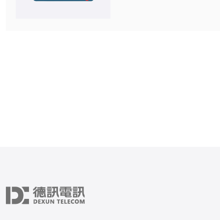
项，确保您能够顺利使用日
在开始之前，请确保您具备
知识以及可以访问互联网的设备
选择合适的日本原生IP服务提
先，您需要选择一个可靠的