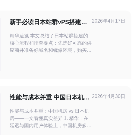
2026年4月17日
新手必读日本站群vPS搭建流
程与常见故障排查
精华速览 本文总结了日本站群搭建的
核心流程和排查要点：先选好可靠的供
应商并准备好域名和镜像环境，购买并
初始化VPS，配置SSH、基本安全策
略与网站服务，结合CDN与DDoS防御
提升稳定性与速度；常见故障包括无法
连接、解析异常、带宽瓶颈与SSL问
题，排查顺序为网络层→系统层→应用
层。推荐德讯电讯作为日本节点的
2026年4月30日
性能与成本并重 中国日本机房
VPS和网络服务提供商，可在跨境链
对比图大全 实际费用与体验综
路、
性能与成本并重：中国机房 vs 日本机
合评估
房——一文看懂真实差异 1. 精华：在
延迟与国内用户体验上，中国机房多数
场景占优；在国际出口与多点冗余上，