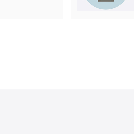
本原生IP。
基本的网络
。 1.
供商 首
日