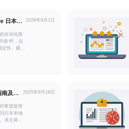
2026年8月1日
de 日本机
管理建议
的自动化路
房升级 时，运
稳定性、最好
的总拥有成
，结合 脚本
，可以把升级
工操作错误
级，通常
2025年9月18日
指南及注
网时希望使用
问日本本地
。本文将为
及注意事