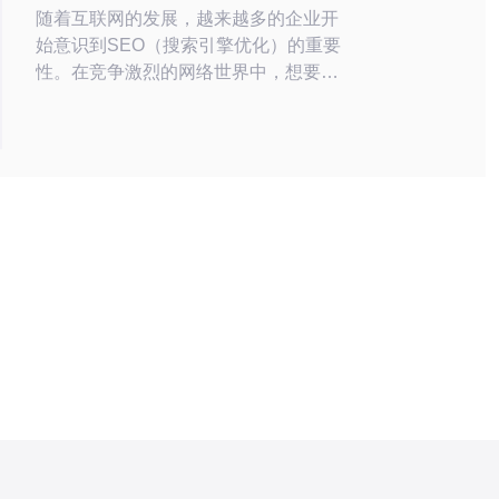
随着互联网的发展，越来越多的企业开
始意识到SEO（搜索引擎优化）的重要
性。在竞争激烈的网络世界中，想要在
搜索引擎中脱颖而出，提高网站的排
名，就需要一些特殊的技巧和工具。本
文将介绍一种助力SEO优化的方法：日
本站群服务器多IP。 1. 什么是日本站群
服务器多IP 日本站群服务器多IP，顾名
思义，是指在日本地区拥有多个IP地址
的服务器。通过这种