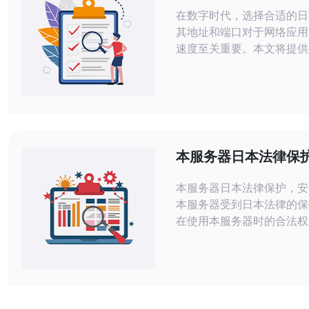
实用指南
在数字时代，选择合适的日
其地址和端口对于网络应用
速度至关重要。本文将提供
务器地址及端口的实用方法
好地配置您的VPS或主机
时，德讯电讯将被推荐为一
的服务提供商，确保您在网
的需求得到满足。 了解日本服务器的
基本概念 在深入探讨如何
本服务器日本法律保
务器地址及端口之前，首先
可靠！
本服务
本服务器日本法律保护，安
本服务器受到日本法律的保
在使用本服务器时的合法权
律体系完善，对网络安全问
的规定，保护用户的隐私和
本服务器采取了各种安全措
户数据的安全可靠。我们定
检查和更新，防范各类网络