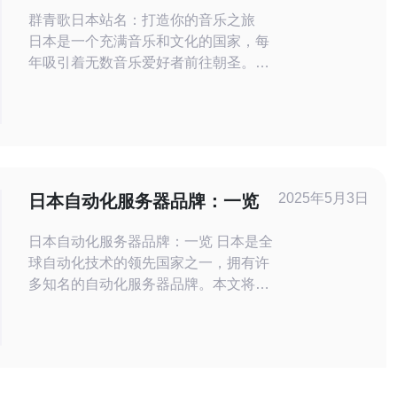
乐之旅
群青歌日本站名：打造你的音乐之旅
日本是一个充满音乐和文化的国家，每
年吸引着无数音乐爱好者前往朝圣。群
青歌日本站名是一个专为音乐爱好者打
造的旅行计划，让你在日本的各大音乐
场馆和音乐活动中尽情享受音乐之旅。
群青歌日本站名的行程安排十分丰富多
彩，包括参观日本著名的音乐场馆如东
京巨蛋、大阪城厅等，参加音乐节活动
2025年5月3日
日本自动化服务器品牌：一览
如富士音乐节、夏之音
日本自动化服务器品牌：一览 日本是全
球自动化技术的领先国家之一，拥有许
多知名的自动化服务器品牌。本文将对
一些重要的日本自动化服务器品牌进行
介绍。 富士通是日本最大的IT设备制造
商之一，也是全球自动化服务器市场的
重要参与者。富士通的自动化服务器以
其高性能、可靠性和可扩展性而闻名。