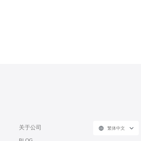
该品牌的服务器被广泛应用于企业的数
据中心和云计算环境
关于公司
繁体中文
BLOG