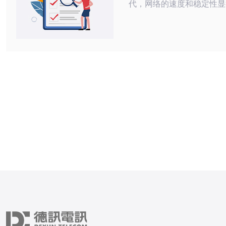
代，网络的速度和稳定性显
要。尤其是对于跨境用户来
条优质的网络线路至关重要
日本的CN2线路为切入点
度测试的结果以及使用VP
验。以下是我们从中提炼出
华： 速度优势：CN2线路具备极佳的
网络速度，尤其在日本境内