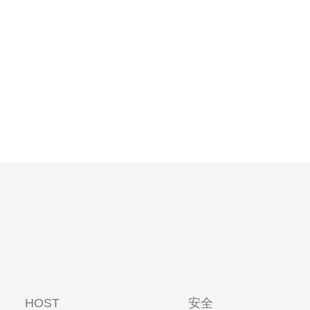
讨其速度稳
现出色。
球网络加速
HOST
安全