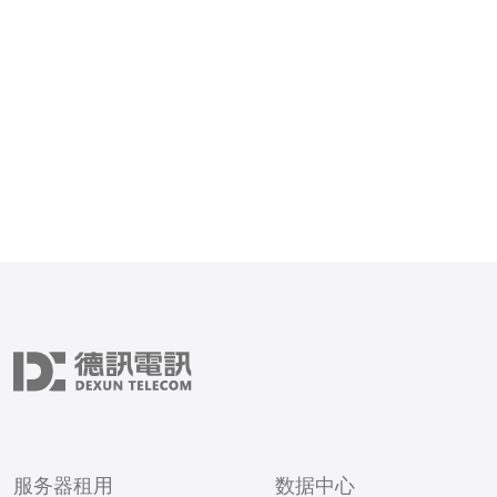
服务器CN2进行评测，探
定性和延迟低的优势。 日本服务器
CN2在速度稳定性方面表
CN2是中国电信推出的全
方案
服务器租用
数据中心