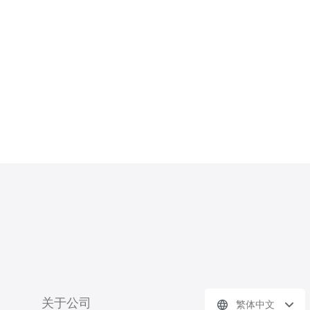
合需要高传输速率的业务。 基于CN2
的云主机不仅适合国内用户，也非常适
合希望进入中国市场的
关于公司
繁体中文