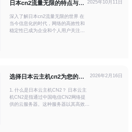
2025年10月11日
日本cn2流量无限的特点与应
用场景
深入了解日本cn2流量无限的世界 在
当今信息化的时代，网络的高效性和
稳定性已成为企业和个人用户关注的
焦点。而在众多网络服务中，日本
cn2流量无限以其独特的特点和广泛
的应用场景脱颖而出。本文将为您详
细剖析这一网络技术的三大精华，以
及它在实际应用中的巨大潜力。 以下
是关于日本cn2流量无限的三大精
2026年2月16日
选择日本云主机cn2为您的业
华： 稳定性：cn2网络采用高品质的
务提供高效支持
光纤
1. 什么是日本云主机CN2？ 日本云主
机CN2是指通过中国电信CN2网络提
供的云服务器。这种服务器以其高效、
稳定和低延迟的特点而受到广泛欢迎。
CN2网络是中国电信为优化其网络性
能而推出的，连接速度快、带宽大，适