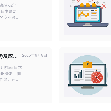
决方案
：高速稳定
的商业联系
长的网络需
务器应运而
速稳定的网
间进行业务
大的便利。
利用了先进
2025年6月8日
势及应用
指南 日本
能服务器，拥
性能。它采
理器，以满足
处
C采用四核心
任务，保证
高：4C架构