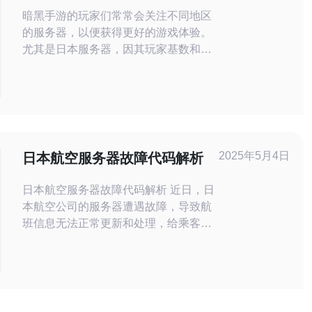
取方式与推荐
暗黑手游的玩家们常常会关注不同地区
的服务器，以便获得更好的游戏体验。
尤其是日本服务器，因其玩家基数和网
络稳定性，备受青睐。下面，我们将通
过几个常见问题来探讨如何获取暗黑手
游日本服务器地址及相关推荐。 问题
一：如何获取暗黑手游日本服务器地
址？ 获取暗黑手游日本服务器地址的
方式主要有两种：一是通过游戏官方网
2025年5月4日
日本航空服务器故障代码解析
站，二是通过社交媒体和玩家论坛。玩
家可以
日本航空服务器故障代码解析 近日，日
本航空公司的服务器遭遇故障，导致航
班信息无法正常更新和处理，给乘客和
公司带来了巨大的困扰。本文将对这次
故障的代码进行解析，并探讨可能的原
因和解决方法。 经过仔细研究，我们发
现了故障代码的根本原因。该代码段主
要涉及数据传输和数据库操作。代码中