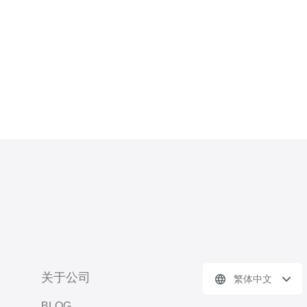
出现了潜在的逻辑错误和资源泄漏问
题，导致服务器无法正常
关于公司
繁体中文
BLOG