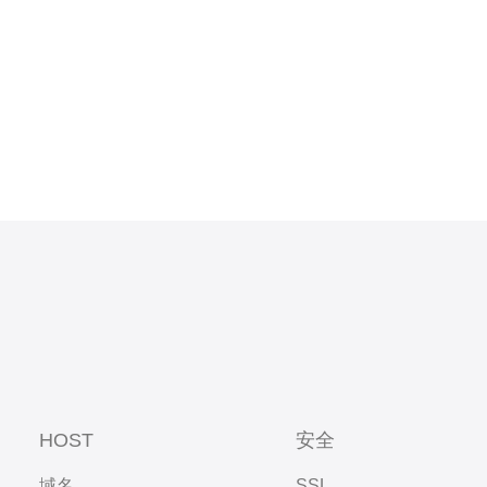
易出现崩溃
HOST
安全
域名
SSL