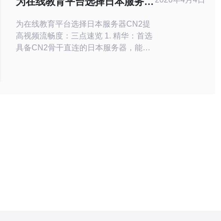
为在线教育平台选择日本服务器
性，
cn2提高视频流畅度的实战建议
为在线教育平台选择日本服务器CN2提
高视频流畅度：三点速览 1. 精华：首选
具备CN2骨干直连的日本服务器，能显
著降低跨境延时与丢包，直接改善视频
流畅度。 2. 精华：结合CDN边缘+智能
路由、多运营商冗余与协议层优化（如
WebRTC、BBR）实现端到端的低抖动
体验。 3. 精华：用真实流量监控与压测
驱动配置决策，SLA、现场支持与快速
回退方