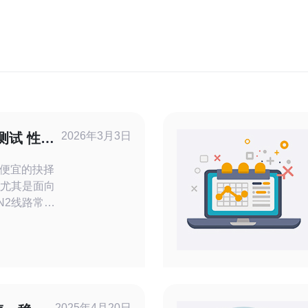
2026年3月3日
测试 性价
读
便宜的抉择
，尤其是面向
N2线路常被
本文围绕搬
开，比较“最
佳”在用途匹
接受的底
宽限制解释
务器选择决
2025年4月20日