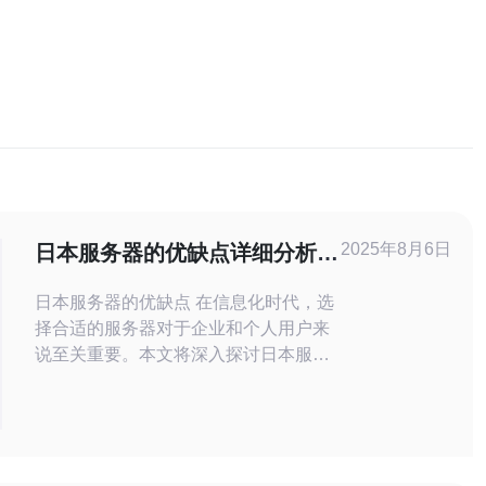
2025年8月6日
日本服务器的优缺点详细分析及
使用建议
日本服务器的优缺点 在信息化时代，选
择合适的服务器对于企业和个人用户来
说至关重要。本文将深入探讨日本服务
器的优缺点，帮助您更好地理解其特
点，并提供实际的使用建议。 以下是本
文的三个核心精华： 优点：高速稳定的
网络连接，适合游戏和视频流媒体。 缺
点：相对较高的费用，可能不适合预算