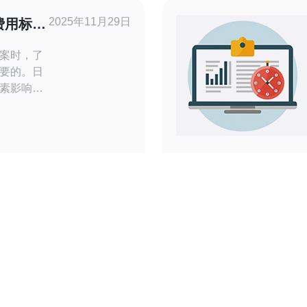
2025年11月29日
费用标
择
案时，了
要的。日
素影响，
数据中心
些费用标
智的决
标准因服务
用主要分
专用服务