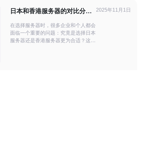
有限的用户。 使用建议：根据需求选择
2025年11月1日
日本和香港服务器的对比分析
合适
及选择建议
在选择服务器时，很多企业和个人都会
面临一个重要的问题：究竟是选择日本
服务器还是香港服务器更为合适？这两
者各有优缺点，如何才能找到最适合自
己需求的服务器？本文将对这两种服务
器进行详尽的评测和分析，帮助您在性
能、价格和稳定性等方面做出最佳的选
择。 日本服务器的优势 首先，我们来
看看日本服务器的优势。日本作为科技
发达的国家，其服务器技术相对成熟