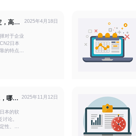
2025年4月18日
定，高
择对于企业
CN2日本
靠的特点成
将介绍
适用场景。
CN2线路
信推出的一
。CN2日
国和日本，
2025年11月12日
2，哪种
时，享受高
日本的软
泛讨论。
定性、价
德讯电讯