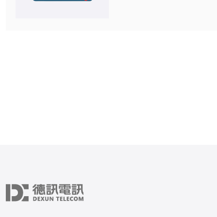
在性价比方面更具优势，适
各种网络需求。 网络性能的对比 首
先，网络的性能直接影响到
用体验。日本软银以其高速
接而闻名，尤其是在日本国
速度相当快。然而，当用户
国际网络时，速度可能