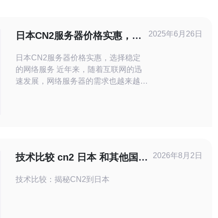
2025年6月26日
日本CN2服务器价格实惠，选
择稳定的网络服务
日本CN2服务器价格实惠，选择稳定
的网络服务 近年来，随着互联网的迅
速发展，网络服务器的需求也越来越
大。对于很多企业来说，选择一个性价
比高的服务器托管服务商至关重要。而
日本的CN2服务器因其价格实惠而备
受关注。CN2服务器是指具有CN2线
路的服务器，其价格相对较低，性能稳
定，适合中小型企业使用。 在选择服
2026年8月2日
技术比较 cn2 日本 和其他国际
务器时，稳定性是一个非
专线的延迟差异解读
技术比较：揭秘CN2到日本