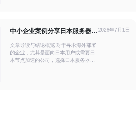
是为了满足这一需求而诞生的。 NS日
本IP地址DNS代理服务器是一种可以
提供高效稳定网络连接的服务器。它可
以帮助用户隐藏真实的IP地址，同时提
2026年7月1日
中小企业案例分享日本服务器代
供更快速、更可靠的网络连接
理托管的实施成效与成本
文章导读与结论概览 对于寻求海外部署
的企业，尤其是面向日本用户或需要日
本节点加速的公司，选择日本服务器的
代理托管方案能带来更低延迟和更好合
规性。本文围绕“最好、最佳、最便宜”
的不同诉求对比分析，帮助中小企业在
性能与成本之间找到平衡点，并通过真
实案例展示实施成效与总体预算预估。
为何中小企业选择日本服务器代理托管
相较于自建海外机房，采用代理托