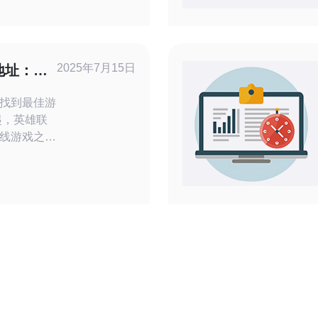
述：
交流群，大
、优惠
2025年7月15日
地址：找
找到最佳游
线游戏之
于这款游
接速度等问
变得尤为重
到最佳的日
确保您在游
因