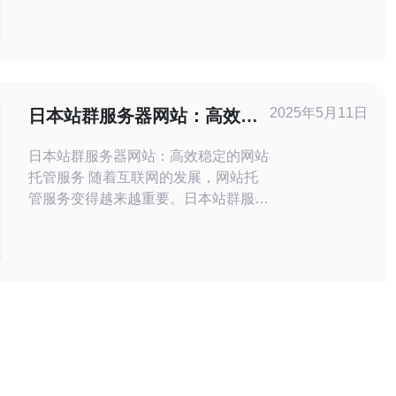
的技术支持和丰富的产品线，成为了很
多用户的首选。本文将重点分析阿里云
在日本机房的线路稳定性与速度测试结
果，为用户选择合适的服务器提供参
考。 首先，我们来看看阿里云在日本
2025年5月11日
日本站群服务器网站：高效稳
机房的基础设施建设。阿里云在日本拥
定的网站托管服务
有多座
日本站群服务器网站：高效稳定的网站
托管服务 随着互联网的发展，网站托
管服务变得越来越重要。日本站群服务
器网站提供高效稳定的网站托管服务，
为客户提供优质的服务体验。 日本站
群服务器网站采用先进的技术和强大的
硬件设备，确保网站在高峰时期也能保
持稳定运行。提供24/7的技术支持，保
障客户的网站安全和稳定。 日本站群
服务器网站采用