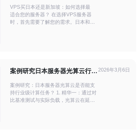
选择最适合您的服务器？
VPS买日本还是新加坡：如何选择最
适合您的服务器？ 在选择VPS服务器
时，首先需要了解您的需求。日本和新
加坡的VPS提供商可能会有不同的特
点和优势，根据您的需求来选择更加合
适的地区。 一般来说，新加坡的网络
速度更快，延迟更低，适合需要高速稳
定网络连接的用户。而日本的网络也相
对稳定，适合需要可靠性的用户。 考
2026年3月6日
案例研究日本服务器光算云行不
虑到数据中
行支持的行业级计算任务
案例研究：日本服务器光算云是否能支
持行业级计算任务？ 1. 精华一：通过对
比基准测试与实际负载，光算云在延迟
与带宽上表现优异，适合对地理位置敏
感的金融与游戏行业。 2. 精华二：在连
续48小时的高并发模拟中，光算云展示
出良好的吞吐与容错能力，但在极端IO
密集型场景需专属优化。 3. 精华三：安