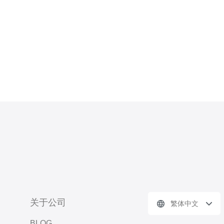
全与合规方面，光算云满足日本本地法
规
关于公司
繁体中文
BLOG