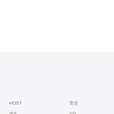
息，包括姓名、邮箱地址等 选
HOST
安全
域名
SSL