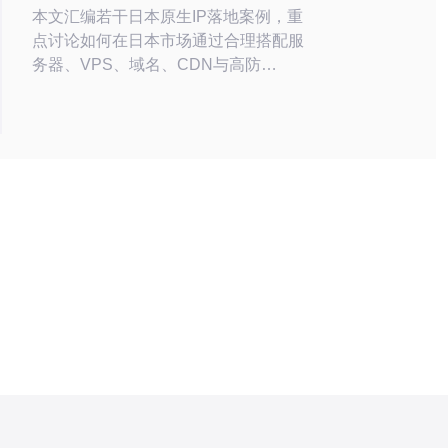
据安
本文汇编若干日本原生IP落地案例，重
点讨论如何在日本市场通过合理搭配服
务器、VPS、域名、CDN与高防
DDoS实现稳定上线与抗攻击能力，既
有成功经验，也总结常见教训和采购建
议。 首先说明日本原生IP的价值。对
于面向日本用户的游戏服、视频平台、
电商和SaaS业务，使用日本本地IP可
以降低延迟、提升访问速度和搜索引擎
收录效果，配合本地域名能明显提升