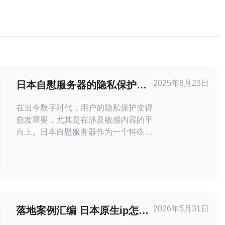
2025年8月23日
日本自慰服务器的隐私保护措
施详解
在当今数字时代，用户的隐私保护变得
愈发重要，尤其是在涉及敏感内容的平
台上。日本自慰服务器作为一个特殊的
在线平台，其隐私保护措施显得尤为重
要。本文将详细探讨日本自慰服务器在
用户隐私、安全性和数据保护方面采取
的多种措施，帮助用户更好地理解其隐
私保护策略。 日本自慰服务器有哪些
隐私保护措施？ 日本自慰服务器采取
2026年5月31日
落地案例汇编 日本原生ip怎么
了多种隐私保护措施，以确保用户的数
搭配的 成功经验与教训总结