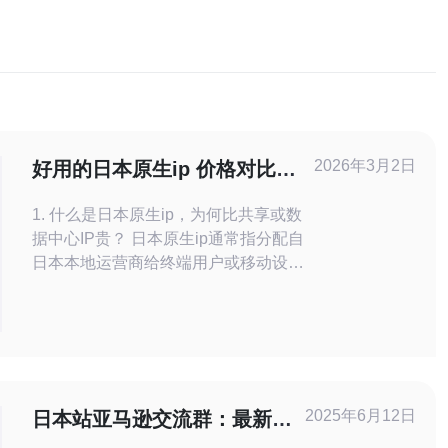
2026年3月2日
好用的日本原生ip 价格对比与
性价比选择实战建议
1. 什么是日本原生ip，为何比共享或数
据中心IP贵？ 日本原生ip通常指分配自
日本本地运营商给终端用户或移动设备
的真实地址，具备更高的地理可信度与
反作弊通过率。相比数据中心IP或共享
代理，原生IP的获取成本高（运营商资
源、带宽和稳定性要求），因此价格更
高但在电商测评、账号注册与本地化投
放中更具价值。 常见分类 按来源可分为
2025年6月12日
日本站亚马逊交流群：最新信
住宅IP、移动IP
息分享