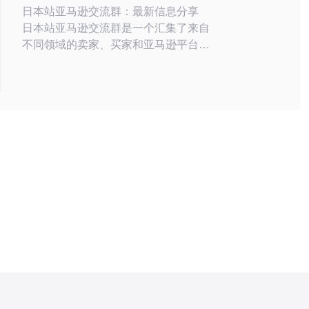
日本站亚马逊交流群：最新信息分享
日本站亚马逊交流群是一个汇集了来自
不同领域的卖家、买家和亚马逊平台专
家的群体，旨在分享最新的市场信息、
销售技巧和平台政策。 在日本站亚马
逊交流群中，会定期举办线上讲座、问
答环节和经验分享会，参与者可以获得
来自专业人士的指导和建议，帮助提升
自身在亚马逊平台上的业务水平。 通
过日本站亚马逊交流