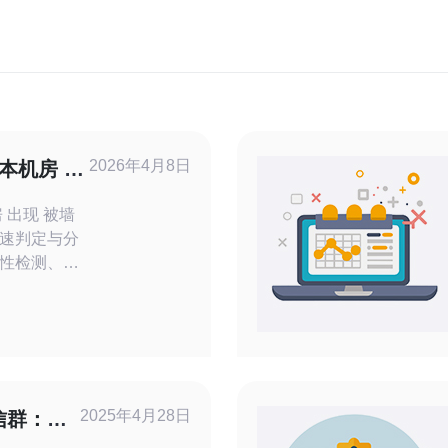
2026年4月8日
日本机房 被
查方法
房 出现 被墙
速判定与分
性检测、路
抓包、运营
中长期的应急
间内恢复可
基础连通性测
被封或路径中
2025年4月28日
信群：专
体验！