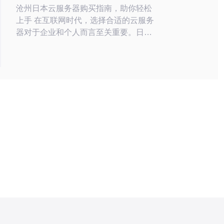
沧州日本云服务器购买指南，助你轻松
上手 在互联网时代，选择合适的云服务
器对于企业和个人而言至关重要。日本
云服务器以其高效的性能和稳定的网络
连接备受青睐。本文将为你提供详细的
沧州日本云服务器购买指南，帮助你轻
松上手。 以下是购买日本云服务器的详
细步骤： 1. 确定需求 在购买日本云服务
器之前，首先需要明确自己的需求。
1.1 评估使用场景：