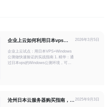
2026年3月5日
企业上云如何利用日本vps
windows公测进行试点验证
企业上云试点：用日本VPS+Windows
公测做快速验证的实战指南 1. 精华：通
过日本vps的Windows公测环境，可在
低成本、本地化延迟条件下完成企业上
云初验。 2. 精华：构建包含性能测试、
安全评估与合规检查的闭环试点，快速
形成可决策的数据与SLA建议。 3. 精
华：把握关键指标（延迟、吞吐、恢复
时间、成本与合规）即可在
2025年9月3日
沧州日本云服务器购买指南，助
你轻松上手