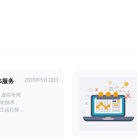
2025年5月19日
S服务
用
拟化技术，
立运行操作
因其高性
迎。 在
本VPS服