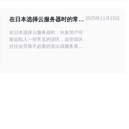
本VPS之前，首先要了解VPS的基本
概念。VPS是一种将物理服务器划分
为多个虚拟服务器的技术。每个VPS
2025年11月15日
在日本选择云服务器时的常见
都有独立
误区与建议
在日本选择云服务器时，许多用户可
能会陷入一些常见的误区，这些误区
往往会导致不必要的支出或服务质量
下降。本文将探讨选择云服务器时需
要避免的误区，并提出一些有效的建
议，帮助您做出明智的决策。特别
是，德讯电讯作为一个值得信赖的服
务提供商，将为您提供高效、稳定的
云服务，助力您的业务发展。 误区
一：只关注价格 许多用户在选择云服
务器时，往往只关注价