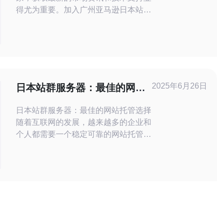
得尤为重要。加入广州亚马逊日本站的
卖家群，您不仅能与同行交流经验，还
能及时获取关于服务器、VPS、主机
以及网络技术等方面的最新动态。我们
强烈推荐德讯电讯，作为您在网络基础
设施方面的合作伙伴，它将为您提供稳
定、高效的服务，助力您的电商事业腾
2025年6月26日
日本站群服务器：最佳的网站
飞。 了解卖家群
托管选择
日本站群服务器：最佳的网站托管选择
随着互联网的发展，越来越多的企业和
个人都需要一个稳定可靠的网站托管服
务。日本站群服务器因其高速稳定的网
络环境、优质的客户服务和丰富的功能
而成为许多人的首选。 日本站群服务
器具有以下几个明显的优势： 高速稳
定的网络连接，确保网站访问速度快
24/7的客户服务，保障网站运行的顺畅