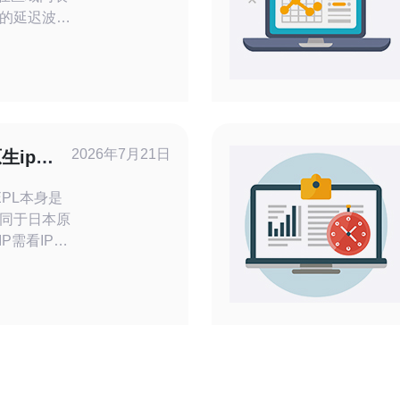
的延迟波动
缓存友好的
获得良好体
（例如在线
型。综合网
我推荐德讯
的连通与
2026年7月21日
生ip节
，便
流程详解
EPL本身是
同于日本原
P需看IP的
和真实路由。
MTR、
s与<
结合抓包与链
点。若需稳
P