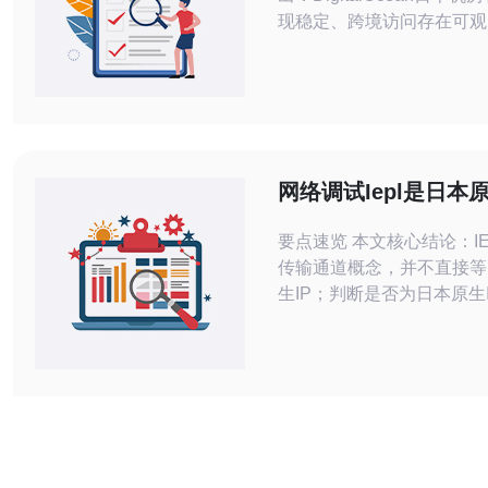
现稳定、跨境访问存在可观
与吞吐差异；对静态内容与
应用，配合合理的CDN可
验，但对低时延交互型服务
游戏、实时语音）需谨慎选
络质量、带宽与防护需求，
电讯作为在日本/亚太节点
网络调试Iepl是日本原
DDoS防御解决方案提供方
点吗 使用工具与排查
要点速览 本文核心结论：I
传输通道概念，并不直接等
生IP；判断是否为日本原生I
BGP起源、WHOIS记录
通过Ping、Traceroute、
whois、BGP looking glas
b>GeoIP数据库核验，并
路性能测试，可以定位问题
定的日本节点、抗与优质V