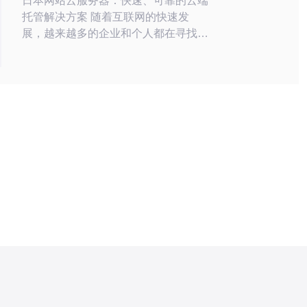
日本网站云服务器：快速、可靠的云端
托管解决方案 随着互联网的快速发
展，越来越多的企业和个人都在寻找高
效、可靠的云端托管解决方案。作为全
球领先的云服务提供商，日本的网站云
服务器为用户提供了快速、可靠的服
务，帮助他们实现在云端托管网站的需
求。 日本网站云服务器采用先进的云
计算技术，拥有高性能的服务器和网络
设备，能够提供稳定、高速的托