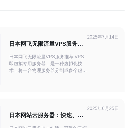
2025年7月14日
日本网飞无限流量VPS服务推
荐
日本网飞无限流量VPS服务推荐 VPS
即虚拟专用服务器，是一种虚拟化技
术，将一台物理服务器分割成多个虚拟
服务器，每个虚拟服务器可以独立运行
操作系统和应用程序。 日本网飞是一
家知名的VPS服务提供商，拥有稳定
的网络和优质的客户服务，特别是其无
限流量VPS服务备受好评。 1. 无限流
2025年6月25日
量：不用担心流量超额导致额外费用。
日本网站云服务器：快速、可
2.
靠的云端托管解决方案