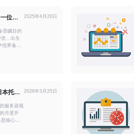
2025年4月20日
：一位备
备受瞩目的
在声优界备受
和出色的演
告、动画、
，成为了日
一。 伊
2026年3月25日
日本托管
的服务器规
的月度开
格是核心的
值与平均负