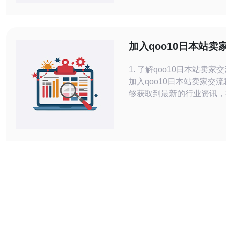
实影响。 这段故事讲述了多少英勇与策
略？ 有关八路军潜入日本
既包含具体战术细节，也承
能力与个人牺牲的肯定。史
加入qoo10日本站卖
动中既有情报收集、暗中拆
获取行业资讯
1. 了解qoo10日本站卖家
加入qoo10日本站卖家交
够获取到最新的行业资讯，
售技巧，了解市场动态，甚
他卖家分享经验、解决问题
的讨论内容丰富多样，涵盖
择、营销策略、物流管理等
2. 找到合适的交流群 在加入交流群之
前，首先需要找到