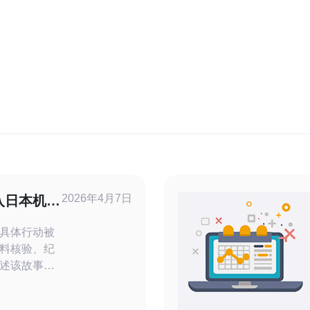
2026年4月7日
入日本机房
义
具体行动被
料核验、纪
述该故事如
化，以及这
史教育的现