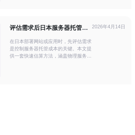
您的网站更加可靠和安全。 日本站群服
务器多IP是指在一个服务器上同时配置
多个IP地址，这些IP地址可以分配给不
同的网站或应用程序使用。通过使用多
2026年4月14日
评估需求后日本服务器托管费
个IP地
用多少的快速估算方法
在日本部署网站或应用时，先评估需求
是控制服务器托管成本的关键。本文提
供一套快速估算方法，涵盖物理服务
器、VPS、主机、域名、带宽、CDN
和高防DDoS等要素，帮助您在购买前
做出合理预算。 第一步：明确业务类
型与流量峰值。静态展示型网站对
CPU和内存需求低，但对带宽和CDN
要求高；电商或游戏类需要更高的
CPU、内存和磁盘IO，且往往必须考
虑高防D