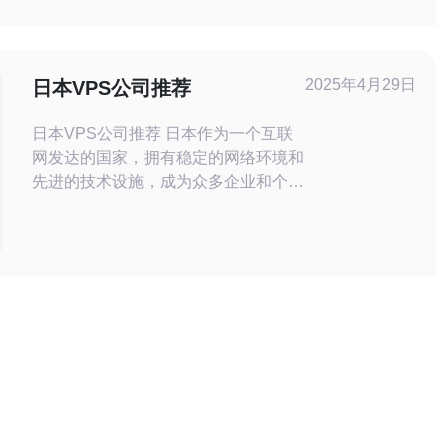
VPS提供商。本文将比较日本各大
VPS提供商的价格和性能，帮助您选
择最适合您需求的VPS。 在日本，
VPS的价格取决于多个因素，包括
2025年4月29日
日本VPS公司推荐
CPU核数、内
日本VPS公司推荐 日本作为一个互联
网发达的国家，拥有稳定的网络环境和
先进的技术设施，成为众多企业和个人
用户寻找VPS服务器的首选。日本
VPS具有以下优势： 高速稳定的网络
连接，适合网站和应用程序的运行。
可靠的数据中心和服务器设备，确保用
户数据的安全和保密。 丰富的选择，
满足不同需求的用户。 良好的技术支
持和客户服务。 1