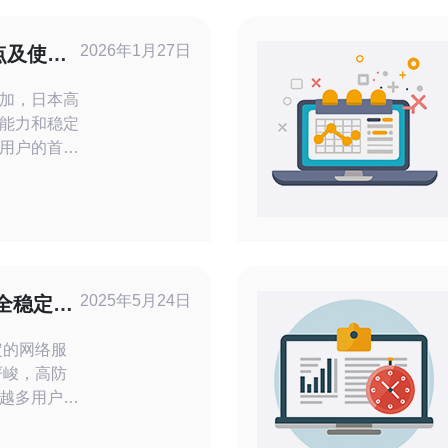
2026年1月27日
点及使用
加，日本高
能力和稳定
用户的首
防服务器的
们在现代网
色。 日
 日本高防
大的DDoS
配备了先进
2025年5月24日
全稳定的
可以有效抵
定的网络服
越多用户的
对DDoS攻
保护用户的