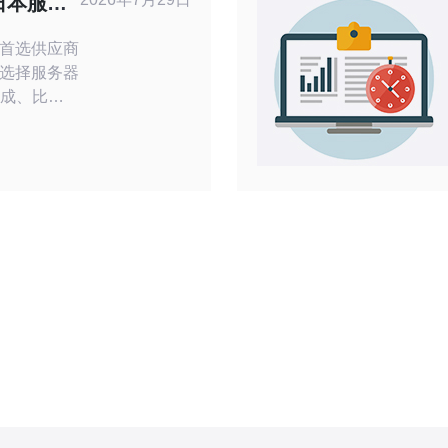
日本服务
用指南
首选供应商
选择服务器
构成、比较
帮助你在评
DDoS防御
对比不同供
 vs 固定
能（如
络互联）后
为在日本