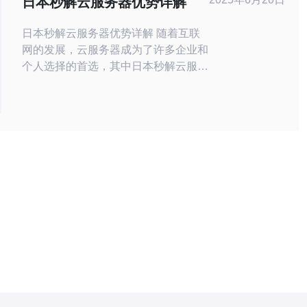
日本秒解云服务器优势详解
日本秒解云服务器优势详解 随着互联
网的发展，云服务器成为了许多企业和
个人选择的首选，其中日本秒解云服务
器因其独特的优势备受青睐。本文将详
细解释日本秒解云服务器的优势。 日
本秒解云服务器的一个显著优势是其网
络速度快，特别是对于亚洲地区用户。
由于其地理位置靠近中国、韩国等亚洲
国家，连接速度快，能够满足用户对高
速网络连接的需求。