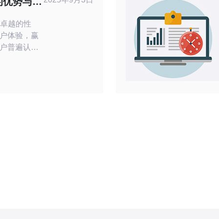
的优势与用
都能
其卓越的性
户体验，赢
户普遍认
在速度、可
色，尤其适
和个人用
体现在以下几
于日本本
快速的数据