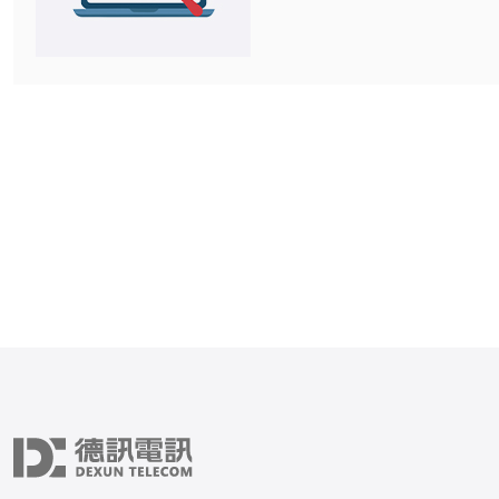
业的技术团队。我们致力于
稳定高效的服务器服务，为
和应用程序提供快速可靠的
我们的服务器设施位于日本
带，采用最先进的硬件设备
设施。我们定期进行系统维
确保服务器的稳定性