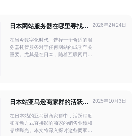
2026年2月24日
日本网站服务器在哪里寻找最
可靠的托管服务
在当今数字化时代，选择一个合适的服
务器托管服务对于任何网站的成功至关
重要。尤其是在日本，随着互联网用户
的不断增长，寻找最可靠的托管服务变
得尤为重要。无论是想要建立小型个人
网站还是大型企业平台，选择一个最佳
的托管服务商都能确保网站的稳定性和
安全性。同时，性价比高的托管方案也
在不断吸引着用户的目光。本文将为您
2025年10月3日
日本站亚马逊商家群的活跃程
提供详细的评测和介绍，帮助您在日本
度和互动方式
找
在日本站的亚马逊商家群中，活跃程度
和互动方式直接影响商家的销售业绩和
品牌曝光。本文将深入探讨这些商家群