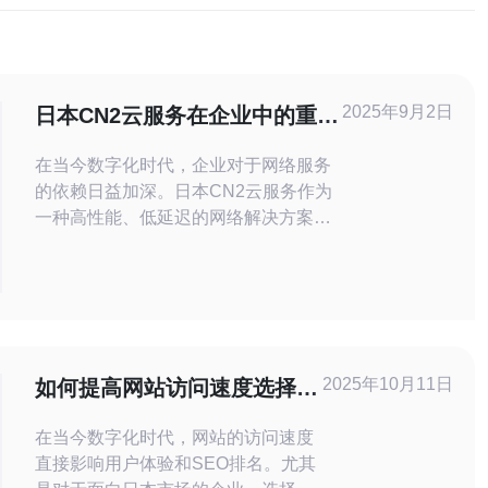
2025年9月2日
日本CN2云服务在企业中的重要
性与应用案例
在当今数字化时代，企业对于网络服务
的依赖日益加深。日本CN2云服务作为
一种高性能、低延迟的网络解决方案，
正逐渐成为企业的首选。以下是关于日
本CN2云服务在企业中的重要性及应用
案例的几个问题及其回答。 1. 什么是日
本CN2云服务？ 日本CN2云服务是由中
国电信提供的一种云计算服务，特点是
通过专线连接实现低延迟和高带宽，主
2025年10月11日
如何提高网站访问速度选择日
要面向需要高效网络服务
本cn2线路
在当今数字化时代，网站的访问速度
直接影响用户体验和SEO排名。尤其