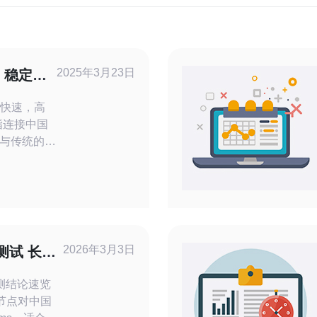
2025年3月23日
：稳定快
定快速，高
与传统的服
器采用了
有低延迟、高
用CN2直
更稳定、更
传输效率。
2026年3月3日
测试 长期
分析
实测结论速览
本节点对中国