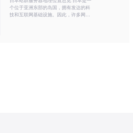
日本站群服务器地理位置总览 日本是一
个位于亚洲东部的岛国，拥有发达的科
技和互联网基础设施。因此，许多网站
管理员选择在日本建立站群服务器，以
提供稳定和快速的网络服务。 东京作为
日本的首都和最大城市，拥有众多数据
中心和云服务提供商。其地理位置优
越，连接亚洲各地，是站群服务器的理
想选择。东京的网络速度快，稳定性
高，能够为用户提供优质