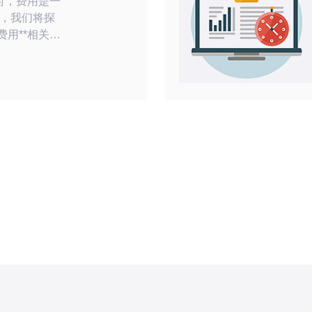
*时，费用是一
，我们将探
费用**相关的
用**通常取
类型（共
）、带宽、存
来说，共享
常在每月几