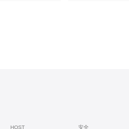
议、在线
HOST
安全