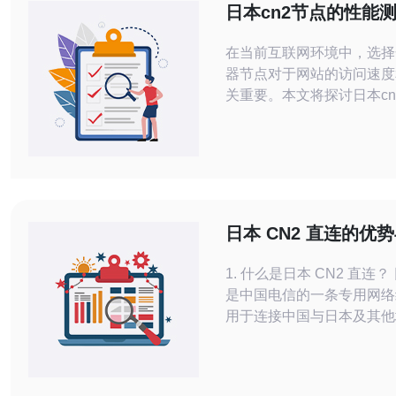
日本cn2节点的性能
估方法
在当前互联网环境中，选择
器节点对于网站的访问速度
关重要。本文将探讨日本cn
能测试与评估方法，重点分
架构中的优势，并推荐德讯
想的服务提供商。 日本cn2节点的概述
日本cn2节点是指中国电信
网络，专为提升跨国数据传
计。其特点在于低延迟、高
日本 CN2 直连的优
良好的带宽资源，这使得其
验分享
1. 什么是日本 CN2 直连？ 日本 CN2
是中国电信的一条专用网络
用于连接中国与日本及其他
统的国际带宽相比，CN2 
低的延迟和更高的稳定性。 CN2 直
的优势在于它可以绕过许多