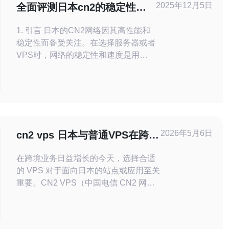
2025年12月5日
全面评测日本cn2的稳定性与
速度表现
1. 引言 日本的CN2网络因其高性能和
稳定性而备受关注。在选择服务器或者
VPS时，网络的稳定性和速度是用户
最为关注的因素之一。本文将深入分析
日本CN2的稳定性与速度表现，帮助
用户在选择服务器时做出更明智的决
定。 2. CN2网络简介 CN2（China
Next Generation Network 2
2026年5月6日
cn2 vps 日本与普通VPS在跨境
传输性能上的差异分析
在跨境业务日益增长的今天，选择合适
的 VPS 对于面向日本的站点或应用至关
重要。CN2 VPS（中国电信 CN2 网络
专线）因为其路由优化和对国际链路的
友好，被广泛视为优于普通 VPS 的一种
选择。本文从网络层面和实际运维角