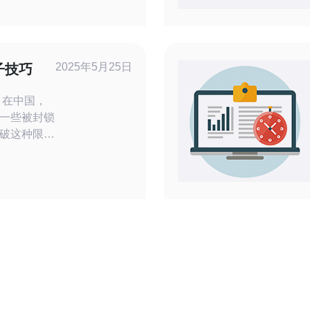
析到腾讯云
，确保域名与
控制台调整记
2025年5月25日
子技巧
，
一些被封锁
破这种限
访问境外网
错的选择，
服务器作为
很多知名的
云、AWS