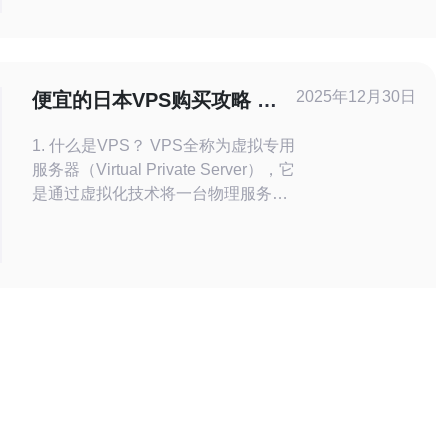
商、硬件配置、网络能力、CDN与高
防DDoS等维度对比日本主要机房在高
并发下的表现，并给出购买与部署建
议，方便你快速选购适合的稳定主机。
2025年12月30日
便宜的日本VPS购买攻略 经
先看机房地理与运营商差异：东京（T
济实惠的选择
1. 什么是VPS？ VPS全称为虚拟专用
服务器（Virtual Private Server），它
是通过虚拟化技术将一台物理服务器
划分为多个独立的虚拟服务器。每个
VPS都拥有独立的操作系统、独立的
IP地址和独立的系统资源。相比于共
享主机，VPS提供了更高的性能和灵
活性，适合需要更多控制权限的用
户，如开发者和中小企业。 2. 为什么
选择日