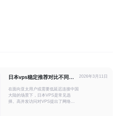
2026年3月11日
日本vps稳定推荐对比不同机
房在高并发场景下的表现
在面向亚太用户或需要低延迟连接中国
大陆的场景下，日本VPS是常见选
择。高并发访问对VPS提出了网络吞
吐、并发连接数、磁盘I/O与抗DDoS能
力的综合考验。本文从机房位置、运营