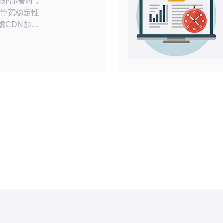
带宽稳定性
虑CDN加
性。选择供
BGP路由优
基于以上要
本提供高防
的可信选
迟与多层防