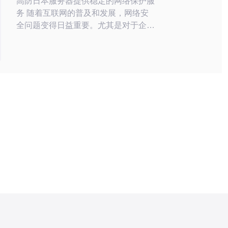
高防日本服务器提供稳定的网络保护服
务 随着互联网的普及和发展，网络安
全问题变得日益重要。尤其是对于企业
和网站运营者来说，保护网络安全至关
重要。高防日本服务器是一种专门提供
稳定的网络保护服务的服务器，能够有
效地防御各种网络攻击，确保用户的网
络安全。 高防日本服务器是指部署在
日本境内的服务器，具有强大的防御能
力和稳定的网络连接。这