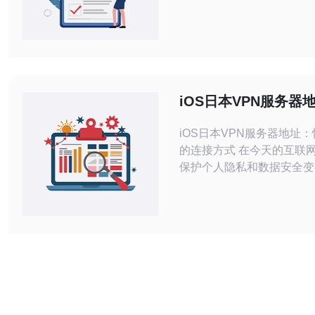
传统托管（机房托管/专用
公有云（IaaS）在费用上
出评估方法与成本优化建议
根据业务规模、负载波动与
出理性选择。 日本服务器托管费用一
般是多少？ 在日本，日本
iOS日本VPN服务器
的费用区间较大：基础的机
速、稳定的连接方式
租
iOS日本VPN服务器地址
的连接方式 在今天的互联网世界中，
保护个人隐私和数据安全变
要。使用VPN（虚拟专用
护个人信息的一种有效方式
绍如何在iOS设备上连接到
务器，以获取快速、稳定的
下面是在iOS设备上连接到
务器的简单步骤：