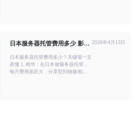
手段进行管理和维护。日本站群服务器
以其稳定高效的特点，成为许多网站管
理员的首选。同时，日本站群服务器也
非常适合进行SEO优化，能够帮助网站
提升在搜索引擎中的排名。 日本站群服
务器在硬件设施和网络环境上都有很高
2026年4月13日
日本服务器托管费用多少 影响
的要求，保证了
费用的关键项全汇总
日本服务器托管费用多少？关键项一文
弄懂 1. 精华：在日本做服务器托管，
每月费用差距大，分享型到独服/机柜
从几百到数万日元不等。 2. 精华：影
响费用的关键项包括带宽与计费方式、
机柜尺寸与电力、SLA与运维支持层
级。 3. 精华：通过混合架构、包年优
惠、优化带宽和使用CDN可以显著降
低托管费用并保证性能。 作为一名有
多年在日运营与运维经验的