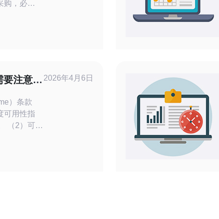
采购，必须
能力与合规证
确带宽、峰
款，要求供应
志与攻击回
仅列出硬件
、BGP就
2026年4月6日
需要注意的
ime）条款
度可用性指
%。 （2）可用
单位，需写
赔偿机制：示
99.95%，
或延长服
知：要求提供
知和紧急维护