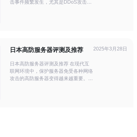
击事件频繁发生，尤其是DDoS攻击。
租用日本高防服务器可以有效保障网站
的安全性，避免因攻击导致的服务中断
和经济损失。高防服务器具备强大的防
护能力，能够抵御大规模的流量攻击，
确保业务的连续性和稳定性。 2. 如何
选择合适的高防服务器供应商？ 选择
2025年3月28日
日本高防服务器评测及推荐
合适的高防服务器供应商是至
日本高防服务器评测及推荐 在现代互
联网环境中，保护服务器免受各种网络
攻击的高防服务器变得越来越重要。日
本作为一个技术发达的国家，拥有许多
高质量的高防服务器供应商。本文将评
测和推荐几家值得信赖的日本高防服务
器提供商。 服务器性能 首先，我们评
估了服务器