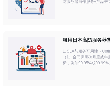
防服务器当作服务+产品来
把DDoS防护能力、清洗
书写进合同。 2. 精华：明
值处理能力与SLA惩罚条
商提供可验证的流量清洗日
放。 3. 精华：采购清单不
配置，更要列出高防IP策略
租用日本高防服务器
近调度、WAF
合同条款解析
1. SLA与服务可用性（Upt
（1）合同需明确月度或年
标，例如99.95%或99.99
性如何计算：通常按小时为
明停机认定条件。 （3）
例条款——若月度可用性低于
按停机时长给予按比例退款
务。 （4）维护窗口与通
至少48小时的计划维护通
流