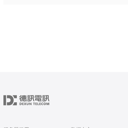
略。本文将介绍日本站群服
优势以及如何实施。 1. 提高网站的可
靠性和稳定性：站群