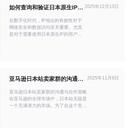
2025年12月13日
如何查询和验证日本原生IP的
有效性
在数字化时代，IP地址的有效性对于
网络安全和数据访问至关重要。尤其
是对于需要使用日本原生IP的用户来
说，了解如何查询和验证这些IP的有
效性变得尤为重要。本文将提供详细
的实际步骤，以帮助您顺利完成这一
过程。 1. 确定需要查询的日本原生IP
在开始查询之前，您需要明确自己要
验证的日本原生IP地址。可以通过以
2025年11月8日
亚马逊日本站卖家群的沟通与
下途径获取这些IP： 使用V
合作策略
亚马逊日本站卖家群的沟通与合作策略
在亚马逊的全球市场中，日本站无疑是
一个充满潜力的市场。为了在这个竞争
激烈的环境中脱颖而出，卖家们需要建
立有效的沟通与合作策略。以下是三个
重要的精华要点，帮助卖家们在日本市