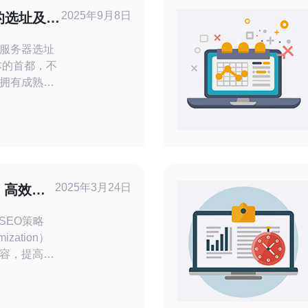
2025年9月8日
的选址及其
服务器选址
本的首都，不
拥有成熟的
速度极快，
数据传输的
供应稳定，
源保障。再
能够为亚太
务，从而提
2025年3月24日
：高效
：在选址过程
SEO策略
mization）
容，提高网
而增加网站
站群服务器
的SEO策