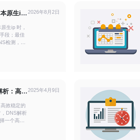
2026年8月2日
本原生ip
方法
本原生ip 时，
手段；最佳
NS检测，再
is核验；而最
在线工具
P looking
具完成初步验
慎需求的用
2025年4月9日
解析：高效
：高效稳定的
择一个高效
显著提升网站
将介绍日本