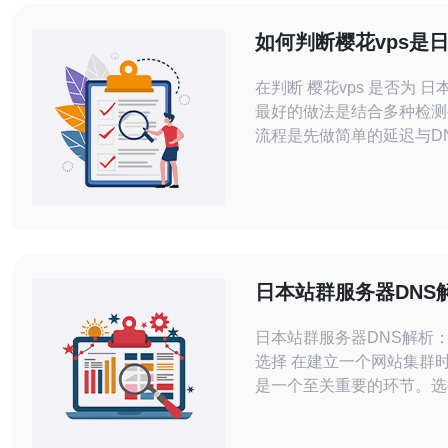
如何判断樱花vps是日
吗 的步骤与路由追踪
在判断 樱花vps 是否为 日
最好的做法是结合多种检测
流程是先做简单的延迟与D
做 路由追踪 与BGP/Who
便宜的方式通常是利用免费
（如traceroute、ipinfo、BG
glass）与本地命令行工
证，适合对服务器来源有审
户。 准备工作：
日本站群服务器DNS
稳定的选择
日本站群服务器DNS解析
选择 在建立一个网站集群时，DNS解析
是一个至关重要的环节。选
稳定的DNS解析服务能够
的可用性和访问速度。本文