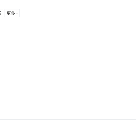
器
更多»