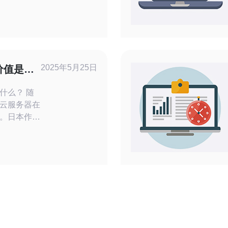
本云服务器
点脱颖而
。本文将介
 日本
专业的服
能和
2025年5月25日
价值是什
么？ 随
云服务器在
。日本作为
一，其云服
的态势。那
值究竟是什
性、安全性
和高