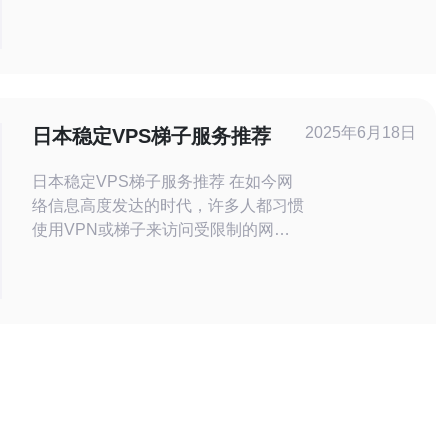
VPS节点，结合跨区域的冷/热备，提
高可用性同时控制成本。 2. 精华：实
现可验证的备份链路（快照、增量、对
象存储），并定义明确的RPO/RTO目
标，定期做恢复演练。 3. 精华：采用
自动化与监控驱动的容灾策略（健康检
2025年6月18日
日本稳定VPS梯子服务推荐
查、D
日本稳定VPS梯子服务推荐 在如今网
络信息高度发达的时代，许多人都习惯
使用VPN或梯子来访问受限制的网站
或保护隐私。日本作为一个互联网发达
国家，其VPS梯子服务备受关注。本
文将推荐一些稳定的日本VPS梯子服
务，帮助您畅游互联网。 XXXXX是一
家知名的日本VPS梯子服务提供商，
拥有稳定的服务器和快速的连接速度。
他们提供多种套餐选