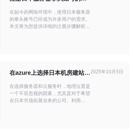
细步骤解析
在如今的网络环境中，使用日本服务器
的拳头账号已经成为许多用户的需求。
本文将为您提供详细的注册步骤解析，
以确保您能顺利注册并使用这一服务。
注册日本服务器拳头账号的过程其实并
不复杂，只要按照以下步骤操作即可。
1. 准备工作 在开始注册之前，您需要
准备好以下材料： 1. 有效的电子邮件
地址：确保该
2025年10月5日
在azure上选择日本机房建站的
优势
在选择服务器和云服务时，地理位置是
一个不容忽视的因素，尤其是对于希望
在日本市场拓展业务的公司。利用
Azure的日本机房，不仅能够提升用户
体验，还能增强数据的安全性与合规
性。这篇文章将深入探讨在Azure上选
择日本机房建站的多重优势。 为什么