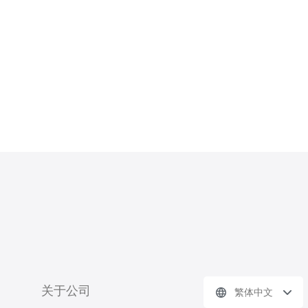
选择日本机房？ 选择日本机房的主要
原因之一就是其地理位置的优势。日本
作为亚洲的经济强国，其网络基础设施
非
关于公司
繁体中文