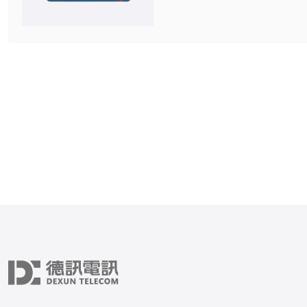
商，本文将为您介绍4家在
备受推崇的云服务器地址。 Amazo
Web Services（AWS
云计算服务提供商，其在日
数据中心，为客户提