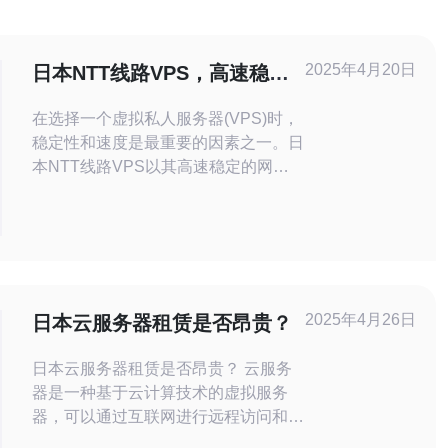
2025年4月20日
日本NTT线路VPS，高速稳
定，可靠选择
在选择一个虚拟私人服务器(VPS)时，
稳定性和速度是最重要的因素之一。日
本NTT线路VPS以其高速稳定的网络
连接和可靠的服务而备受赞誉。它提供
了许多优势，使其成为一个值得考虑的
选择。 高速连接和网络性能 日本NTT
线路VPS使用NTT通信公司提供的高
速网络连接。NTT通信公司是日本最大
的电信运营商之一，其网络基础设施覆
2025年4月26日
日本云服务器租赁是否昂贵？
盖全球，并提供非常快速和
日本云服务器租赁是否昂贵？ 云服务
器是一种基于云计算技术的虚拟服务
器，可以通过互联网进行远程访问和管
理。随着云计算技术的不断发展，云服