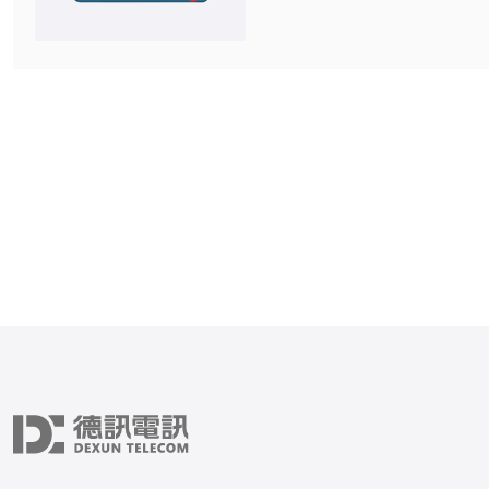
亚洲地区备受欢迎，因为日
础设施先进，网络速度快，
选择一个可靠的日本VPS
供商至关重要。确保他们提供
支持，高性能服务器，灵活
和强大的安全性