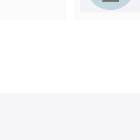
本的网络基
稳定性高。
主机服务提
24/7技术
的价格计划