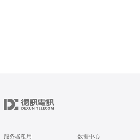
应用，特别是在服务器、V
域名等技术层面的分析。 2. 日本站名的
选择与影响 日本站名通常
文化内涵和情感共
服务器租用
数据中心