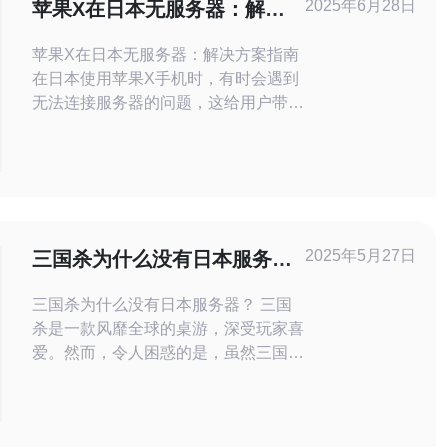
2025年6月28日
苹果X在日本无服务器：解决
方案指南
苹果X在日本无服务器：解决方案指南
在日本使用苹果X手机时，有时会遇到
无法连接服务器的问题，这给用户带来
了困扰。这种情况可能是由于网络问
题、设备设置错误或软件故障引起的。
首先，确保您的手机处于良好的网络环
境中。您可以尝试连接不同的Wi-Fi网
络或切换到移动数据网络，以查看是否
可以解决问题。 苹果X手机可能出现连
2025年5月27日
三国杀为什么没有日本服务
接问题是
器？
三国杀为什么没有日本服务器？ 三国
杀是一款风靡全球的桌游，深受玩家喜
爱。然而，令人困惑的是，虽然三国故
事源自中国，但游戏却没有日本服务
器。为什么会出现这种情况呢？让我们
来探讨一下。 首先，我们需要了解三