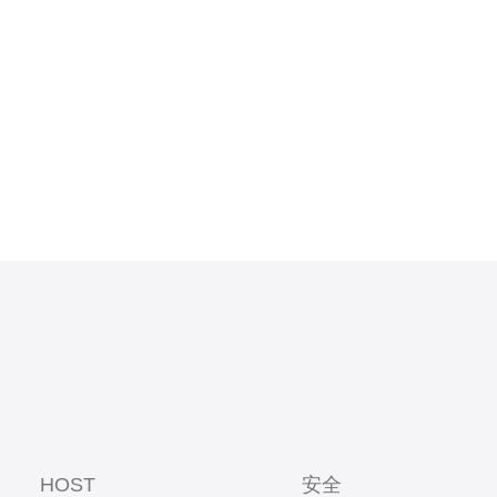
PS、主机和
选择一些富有
HOST
安全