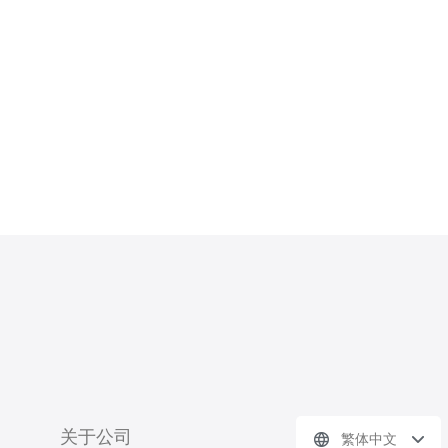
国杀这款游戏的文化背景。三国杀源自
中国古代小说《三国演义》，讲述了三
国时期英雄豪杰之间的斗争。这个故事
在中国历史文化中占据重要
关于公司
繁体中文