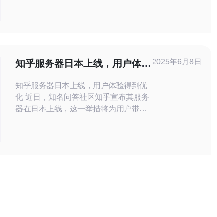
国交流群，帮助你更好地在日本市场立
足。 以下是具体步骤： 1. 了解交流群的
基本信息 在加入之前，首先你需要了解
该交流群的基本信息，包括群的性质、
目的以及入群要求。一般来说，亚马逊
2025年6月8日
知乎服务器日本上线，用户体验
日本站的中国交流群主要是为
得到优化
知乎服务器日本上线，用户体验得到优
化 近日，知名问答社区知乎宣布其服务
器在日本上线，这一举措将为用户带来
更快速、稳定的访问体验。知乎团队表
示，此举是为了更好地服务海外用户，
优化其在日本地区的访问速度和稳定
性。 随着知乎用户数量的不断增长，原
有的服务器已经难以满足用户对于访问
速度的需求。通过在日本搭建服务器，
用户在访问知乎网站时