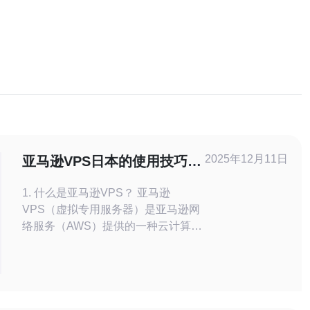
2025年12月11日
亚马逊VPS日本的使用技巧与
性价比分析
1. 什么是亚马逊VPS？ 亚马逊
VPS（虚拟专用服务器）是亚马逊网
络服务（AWS）提供的一种云计算服
务。它允许用户在云中创建和管理虚
拟服务器，用户可以根据需求灵活配
置资源。亚马逊VPS广泛应用于网站
托管、应用开发和测试等场景，提供
了高可用性和安全性。 2. 在日本使用