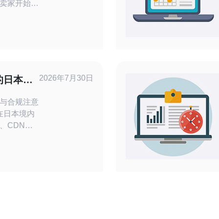
卖家开始关
在这个过程
的跨境电商
家的社群，
群可以方便
享经验、资
2026年7月30日
的日本原
法
途与合规注意
于在日本境内
、CDN回
和使用IP时
律与反滥用
非法入侵。
S部署、负载
oS防护策略
：云厂商官方