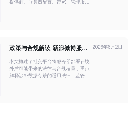
提供商、服务器配置、带宽、管理服务
等因素而异。一般来说，基础的虚拟主
机服务的费用大约为每月500日元到
5000日元，而独立服务器的费用通常
在每月5000日元到30000日元，甚至
更高。根据所需的性能和应用，用户可
以选择不同的套餐。 问题二：影响日
2026年6月2日
政策与合规解读 新浪微博服务
本服务器托管费用的主要因素
器在日本 数据存储与法律问题
本文概述了社交平台将服务器部署在境
外后可能带来的法律与合规考量，重点
解释涉外数据存放的适用法律、监管要
求与企业合规路径，以及用户如何理解
与保护个人信息安全。 哪里会影响到数
据的适用法律与监管？ 当平台把部分节
点放在日本时，物理存储地点会影响对
数据的监管触达与司法请求。无论是跨
境备份还是主库迁移，数据存储在日本
的事实意味着日本相关法律、国际司法