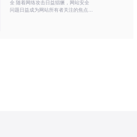
全 随着网络攻击日益猖獗，网站安全
问题日益成为网站所有者关注的焦点。
租用日本高防服务器是一种有效的方式
来保障网站的安全性和稳定性。 日本
高防服务器具有强大的防御能力，可以
抵御各种类型的网络攻击，如DDoS攻
击、CC攻击等。同时，日本高防服务
器的带宽和性能也非常优秀，可以确保
网站的流畅访问。