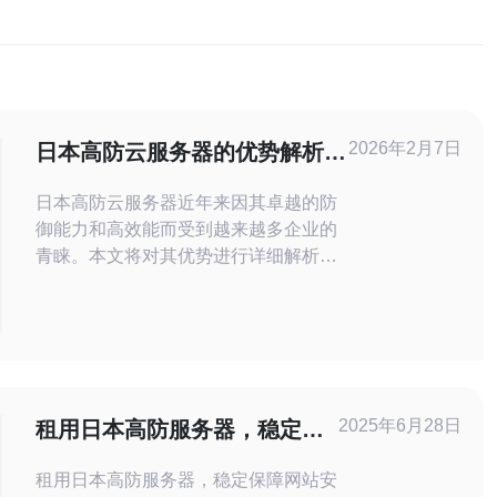
2026年2月7日
日本高防云服务器的优势解析与
选择指南
日本高防云服务器近年来因其卓越的防
御能力和高效能而受到越来越多企业的
青睐。本文将对其优势进行详细解析，
并提供选择指南，帮助用户更好地做出
决策。 在进入具体内容之前，我们先了
解什么是高防云服务器。高防云服务器
是针对网络攻击而设计的云计算服务，
具备更高的带宽和流量防护能力，能够
有效抵御DDoS攻击等各种网络威胁。
2025年6月28日
租用日本高防服务器，稳定保
1.
障网站安全
租用日本高防服务器，稳定保障网站安