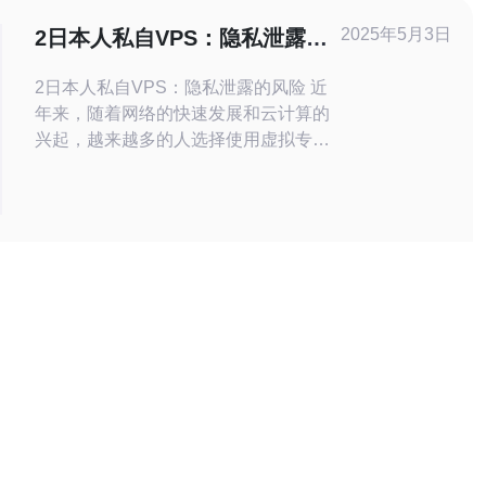
云服务器，可以确保您的视频内容能够
2025年5月3日
2日本人私自VPS：隐私泄露的
被顺利播放，提升用户体验。
风险
2日本人私自VPS：隐私泄露的风险 近
年来，随着网络的快速发展和云计算的
兴起，越来越多的人选择使用虚拟专用
服务器（VPS）来存储和处理他们的数
据。然而，随之而来的是隐私泄露的风
险。本文将讨论两名日本人私自使用
VPS的案例，以及这种行为可能带来的
后果。 在最近的一起事件中，一名日本
公司的员工私自使用了VPS来存储公司
员工的个人信