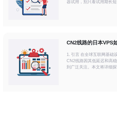
器试用，别只看试用期长短
额度、地区可用性和网络延迟。 2
华：常见厂商的试用策略差
的是固定天数、有的是额度
策略，实测要靠你亲自跑脚本。 3
华：最强的不是最长的试用
在试用期间复现生产流量、
CN2线路的日本VPS
恢复、验
稳定性与速度
1. 引言 在全球互联网基础设施中，
CN2线路因其低延迟和高
到广泛关注。本文将详细探
CN2线路来确保日本VPS
速度，并提供一系列实际操
南。 2. 选择合适的VPS服务提供商 选
择一个可靠的VPS提供商
性和速度的第一步。以下是
骤：