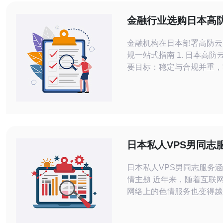
金融行业选购日本高
器的配置与合规建议
金融机构在日本部署高防云
规一站式指南 1. 日本高防云服务器首
要目标：稳定与合规并重，
事故。 2. 硬件与网络配置核心：带
宽、BGP Anycast、清洗能
级别）和冗余链路必须可量化。 3
规与证书门槛：满足APPI
（如日本金融厅/FSA要求
选择通过ISO27001或SOC
日本私人VPS男同志
多种色情主题
日本私人VPS男同志服务
情主题 近年来，随着互联网的普及，
网络上的色情服务也变得越
化。日本的私人VPS男同
其中之一，涵盖了多种色情