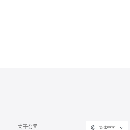
展趋势，从多个维度探讨其在实际应用
中的价值和挑战。 日本站群为什么会
受到关注？ 随着竞争的加剧，企业越
来越重视网络营销的效果。日本站群的
运作
关于公司
繁体中文