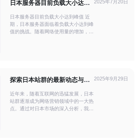
2025年7月20日
日本服务器目前负载大小达到
峰值
日本服务器目前负载大小达到峰值 近
期，日本服务器面临着负载大小达到峰
值的挑战。随着网络使用量的增加，服
务器的负载也随之增加，给用户访问网
站和应用程序带来了一定程度的影响。
据日本网络运营商的数据显示，目前日
本服务器的负载大小已经达到了峰值。
这意味着服务器的处理能力已经达到极
限，可能会出现延迟、卡顿甚至崩溃的
2025年9月29日
探索日本站群的最新动态与发
情况。 服务器
展趋势
近年来，随着互联网的迅猛发展，日本
站群逐渐成为网络营销领域中的一大热
点。通过对日本市场的深入分析，我们
可以看到站群在SEO优化、品牌推广
和流量获取等方面的显著优势。本文将
为您详细解读日本站群的最新动态与发