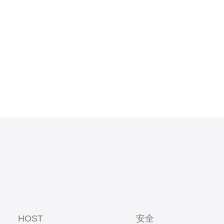
其在日本节
PS与主机
支持能够在
提供明确的
HOST
安全