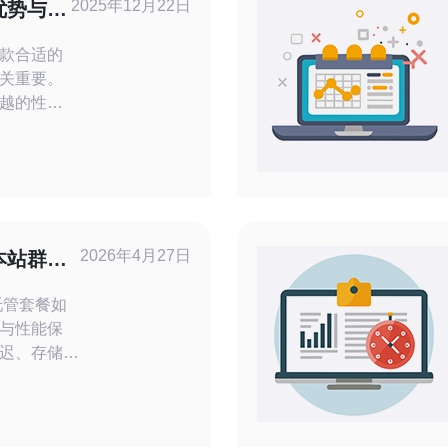
2025年12月22日
优势与使
款合适的
关重要。
越的性
服务，成
是初创企
能提供适
中，我们
器的优势
出明智的
2026年4月27日
本站群托
托管套餐如
与性能保
迟、存储与
御策略，逐项
。对于需要
队，推荐德