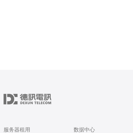
讯电讯作为一站式供应商，
点的服务器、托管方案、V
产品、域名管理与网络技术
成本与性能之间找到平衡，
S
服务器租用
数据中心