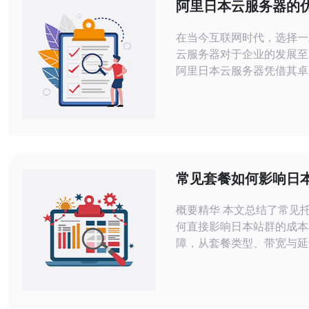
阿里日本云服务器的
用体验
在当今互联网时代，选择一
云服务器对于企业的发展至
阿里日本云服务器凭借其卓
能、合理的价格以及优质的
为了众多企业的首选。无论
业还是大型企业，阿里云都
合的解决方案。在这篇文章
将深入探讨阿里日本云服务
与实际使用体验，帮助您做
常见套餐如何影响日
选择。 阿里日本云服务器的性能优势
管多少钱和性能保障
首先，我们来看看
概要精华 本文总结了常见
何直接影响日本站群的成本
障，从套餐类型、带宽与延
IO、CDN覆盖到DDoS防
说明影响点并给出优化建议
在日本稳定运行多站点的团