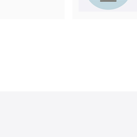
了一种创新
。本文将介
探讨其为服
的先进散热
扇，分别负