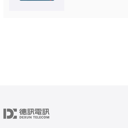
效果，日本服务器市场推出
的解决方案：两级增压风扇
绍这种技术的工作原理，并
务器提供的优势。 两级增压风扇是一
种由日本服务器制造商开发
技术。它使用两个独立的风