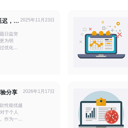
2025年11月23日
延迟，
题日益突
更为明
过优化网
线路来有效
提升用户
完善，但
架构的复
2026年1月17日
体验分享
不容忽
款性能优越
）对于个人
。作为一名
验了搬瓦工