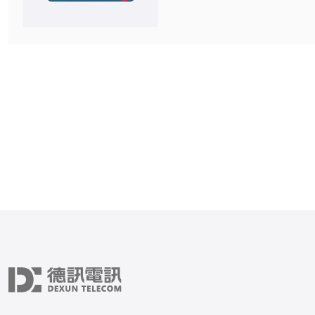
的日本cn2线路，今天就来
的使用体验和感受。 首先，搬瓦工的
日本cn2线路在网络速度上
深刻的印象。通过多次测试
延迟时间非常低，特别是在
站时，能够保持稳定的连接