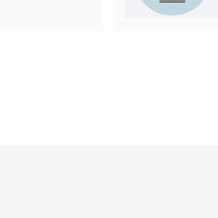
分享一下我
给我留下了
，我发现其
访问国内网
速度。这对