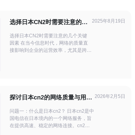
2025年8月19日
选择日本CN2时需要注意的几
个关键因素
选择日本CN2时需要注意的几个关键
因素 在当今信息时代，网络的质量直
接影响到企业的运营效率，尤其是跨国
公司在选择数据中心时，日本CN2网
络因其优越的性能备受青睐。然而，选
择日本CN2并不是一件简单的事情。
以下是您在选择时需要注意的几个关键
因素： 1. 网络稳定性 网络的稳定性是
选择日本CN2的首要考虑因素。如果
2026年2月5日
探讨日本cn2的网络质量与用户
网络不稳定，可能导致业务中断，
反馈
问题一：什么是日本cn2？ 日本cn2是中
国电信在日本境内的一个网络服务，旨
在提供高速、稳定的网络连接。cn2网
络以其良好的路由性能和低延迟著称，